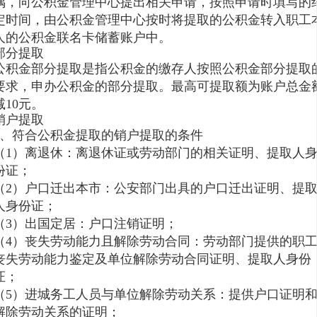
偶，向公积金管理中心提出相关申请，按照申请时填写的
定时间，由公积金管理中心按时将提取的公积金转入职工
人的公积金联名卡储蓄账户中。
部分提取
公积金部分提取是指公积金的缴存人按照公积金部分提取
要求，申办公积金的部分提取。最高可提取额为账户总金
减10元。
销户提取
1、符合公积金提取的销户提取的条件
（1）离退休：离退休证或劳动部门的相关证明、提取人
份证；
（2）户口迁出本市：公安部门出具的户口迁出证明、提
人身份证；
（3）出国定居：户口注销证明；
（4）丧失劳动能力且解除劳动合同：劳动部门提供的职
丧失劳动能力鉴定及单位解除劳动合同证明、提取人身份
证；
（5）进城务工人员与单位解除劳动关系：提供户口证明
解除劳动关系的证明；