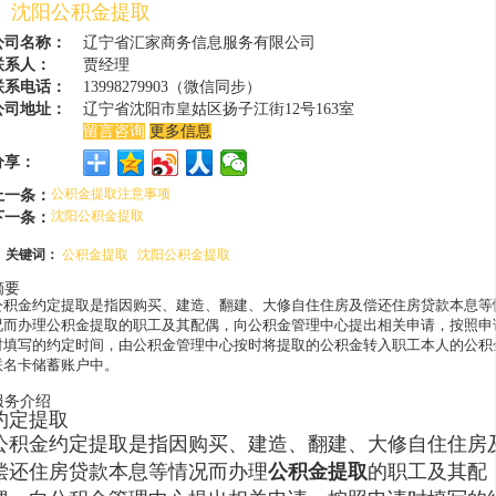
沈阳公积金提取
公司名称：
辽宁省汇家商务信息服务有限公司
联系人：
贾经理
联系电话：
13998279903（微信同步）
公司地址：
辽宁省沈阳市皇姑区扬子江街12号163室
留言咨询
更多信息
分享：
上一条：
公积金提取注意事项
下一条：
沈阳公积金提取
关键词：
公积金提取
沈阳公积金提取
摘要
公积金约定提取是指因购买、建造、翻建、大修自住住房及偿还住房贷款本息等
况而办理公积金提取的职工及其配偶，向公积金管理中心提出相关申请，按照申
时填写的约定时间，由公积金管理中心按时将提取的公积金转入职工本人的公积
联名卡储蓄账户中。
服务介绍
约定提取
公积金约定提取是指因购买、建造、翻建、大修自住住房
偿还住房贷款本息等情况而办理
公积金提取
的职工及其配