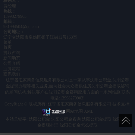
联系人：
贾经理
热线：
13998279903
邮箱：
981994504@qq.com
公司地址：
辽宁省沈阳市皇姑区扬子江街12号163室
菜单
首页
提取咨询
新闻动态
公司介绍
业务流程
联系我们
辽宁省汇家商务信息服务有限公司是一家从事
沈阳公积金
,
沈阳公积
金提现办理
等相关业务,面向社会大众提供住房
沈阳公积金提取
咨询
的顾问机构,解决客户在
沈阳公积金咨询
应用方面的一系列难题.联系
电话:13998279903!
CopyRight © 版权所有:
辽宁省汇家商务信息服务有限公司
技术支持:
网站地图
XML
本站关键字:
沈阳公积金
沈阳公积金咨询
沈阳公积金提取
沈阳公积
金提现办理
沈阳公积金怎么提取